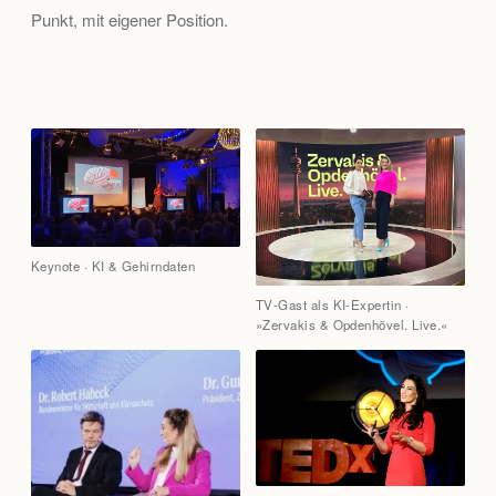
Punkt, mit eigener Position.
Keynote · KI & Gehirndaten
TV-Gast als KI-Expertin ·
»Zervakis & Opdenhövel. Live.«